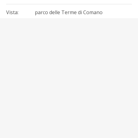
Vista:
parco delle Terme di Comano
Dimensione:
65m²
Tipologia di
matrimoniale, letti singoli
letto:
Disponibilità
Oggi
Lu
Ma
Me
Gi
Ve
Sa
Do
1