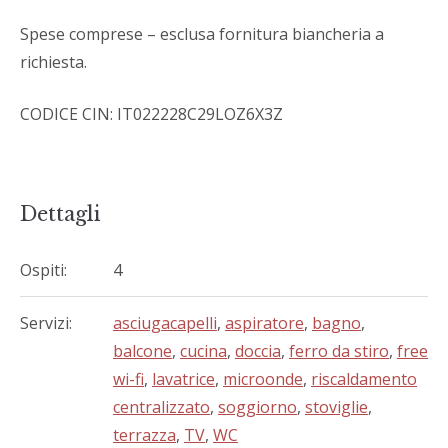
Spese comprese – esclusa fornitura biancheria a
richiesta.
CODICE CIN: IT022228C29LOZ6X3Z
Dettagli
Ospiti:
4
Servizi:
asciugacapelli
,
aspiratore
,
bagno
,
balcone
,
cucina
,
doccia
,
ferro da stiro
,
free
wi-fi
,
lavatrice
,
microonde
,
riscaldamento
centralizzato
,
soggiorno
,
stoviglie
,
terrazza
,
TV
,
WC