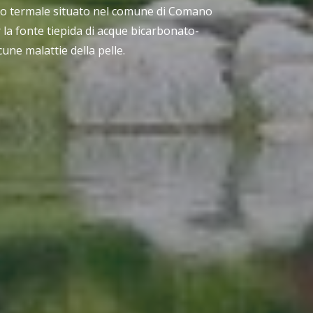
o termale situato nel comune di Comano
 la fonte tiepida di acque bicarbonato-
cune malattie della pelle.