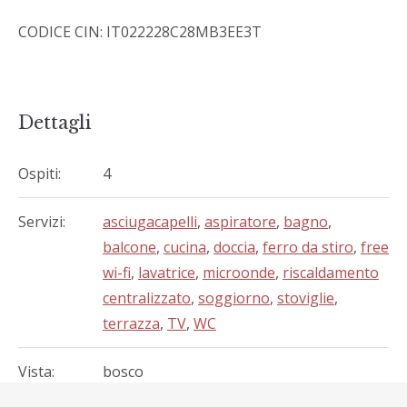
CODICE CIN: IT022228C28MB3EE3T
Dettagli
Ospiti:
4
Servizi:
asciugacapelli
,
aspiratore
,
bagno
,
balcone
,
cucina
,
doccia
,
ferro da stiro
,
free
wi-fi
,
lavatrice
,
microonde
,
riscaldamento
centralizzato
,
soggiorno
,
stoviglie
,
terrazza
,
TV
,
WC
Vista:
bosco